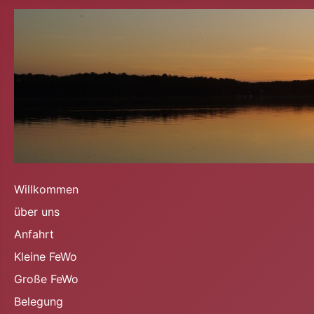
Willkommen
über uns
Anfahrt
Kleine FeWo
Große FeWo
Belegung